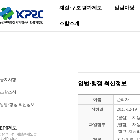
재질·구조 평가제도
알림마당
조합소개
공지사항
입법·행정 최신정보
조합소식
이름
관리자
입법·행정 최신정보
작성일
2023-12-19
[붙임] 「재
파일첨부
[별첨] 「재
[참고] 자원
제목
'재생원료 사