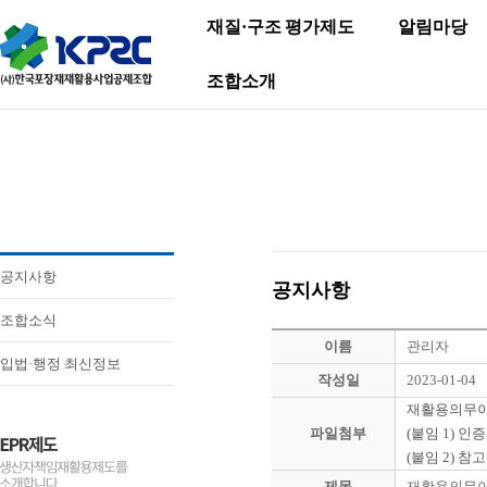
재질·구조 평가제도
알림마당
조합소개
공지사항
공지사항
조합소식
이름
관리자
입법·행정 최신정보
작성일
2023-01-04
재활용의무이행
파일첨부
(붙임 1) 인
(붙임 2) 참
제목
재활용의무이