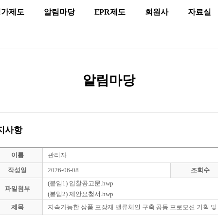
평가제도
알림마당
EPR제도
회원사
자료실
알림마당
지사항
이름
관리자
작성일
2026-06-08
조회수
(붙임1) 입찰공고문.hwp
파일첨부
(붙임2) 제안요청서.hwp
제목
지속가능한 상품 포장재 밸류체인 구축 공동 프로모션 기획 및