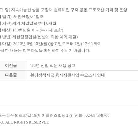
 고 명) 지속가능한 상품 포장재 밸류체인 구축 공동 프로모션 기획 및 운영
역 범위) ‘제안요청서’ 참조
역 기간) 계약 체결일로부터 6개월
업 예산) 160백만원 이내(부가세 포함)
찰 방법) 제한경쟁입찰(협상에 의한 계약 체결)
 마감) 2026년 6월 15일(월)(공고일로부터 7일) 17:00 까지
자세한 내용은 첨부파일을 확인하여 주시기 바랍니다.
이전글
‘26년 신입 직원 채용 공고
다음글
환경정책자금 융자지원사업 수요조사 안내
 바우뫼로37길 18(제이프러스빌딩 2F) | 전화 : 02-6948-8700
RC ALL RIGHTS RESERVED