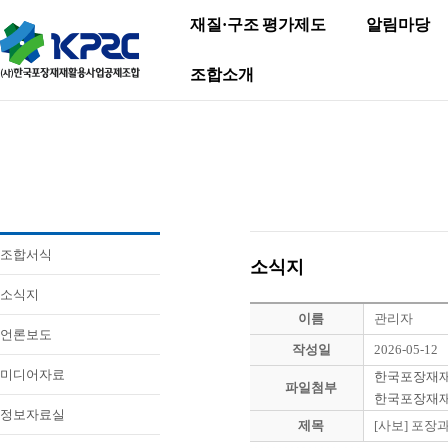
재질·구조 평가제도
알림마당
조합소개
조합서식
소식지
소식지
이름
관리자
언론보도
작성일
2026-05-12
미디어자료
한국포장재재활
파일첨부
한국포장재재활
정보자료실
제목
[사보] 포장과