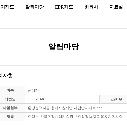
평가제도
알림마당
EPR제도
회원사
자료실
알림마당
지사항
이름
관리자
작성일
2025-10-01
조회수
파일첨부
환경정책자금 융자지원사업 사업안내자료.pdf
제목
환경부·한국환경산업기술원 『환경정책자금 융자지원사업』