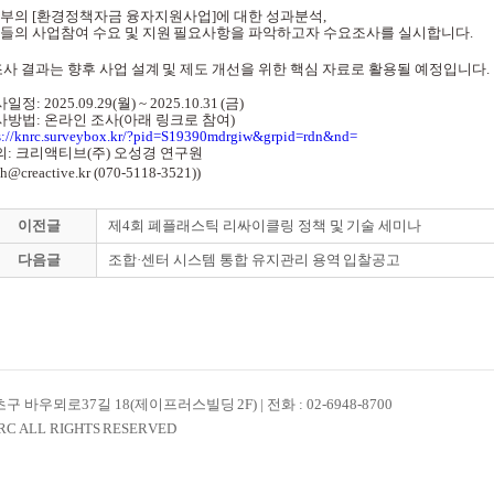
부의 [환경정책자금 융자지원사업]에 대한 성과분석,
들의 사업참여 수요 및 지원 필요사항을 파악하고자 수요조사를 실시합니다.
조사 결과는 향후 사업 설계 및 제도 개선을 위한
핵심 자료로 활용될 예정입니다.
사일정: 2025.09.29(월) ~ 2025.10.31 (금)
조사방법: 온라인 조사(아래 링크로 참여)
s://knrc.surveybox.kr/?pid=S19390mdrgiw&grpid=rdn&nd=
문의: 크리액티브(주) 오성경 연구원
oh
@creactive.kr (070-5118-3521
))
이전글
제4회 폐플래스틱 리싸이클링 정책 및 기술 세미나
다음글
조합·센터 시스템 통합 유지관리 용역 입찰공고
 바우뫼로37길 18(제이프러스빌딩 2F) | 전화 : 02-6948-8700
RC ALL RIGHTS RESERVED