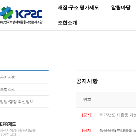
재질·구조 평가제도
알림마당
조합소개
공지사항
공지사항
조합소식
번호
입법·행정 최신정보
[공지]
2026년도 재활용 
[공지]
쓱싹꾹꽉(분리배출 요