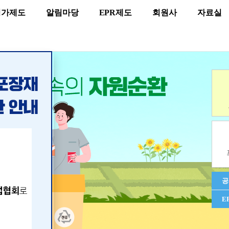
평가제도
알림마당
EPR제도
회원사
자료실
공
E